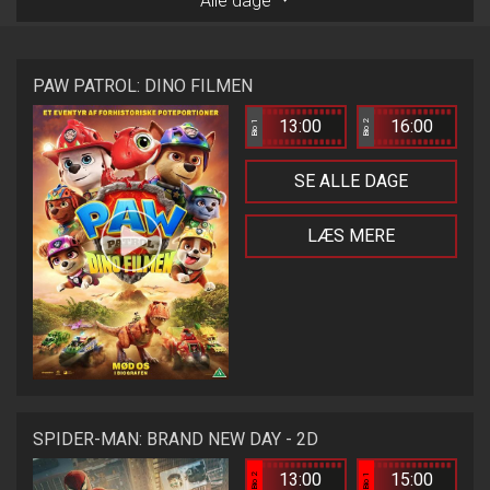
Alle dage
PAW PATROL: DINO FILMEN
13:00
16:00
Bio 1
Bio 2
SE ALLE DAGE
LÆS MERE
SPIDER-MAN: BRAND NEW DAY - 2D
13:00
15:00
Bio 2
Bio 1