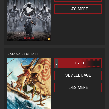
LÆS MERE
VAIANA - DK TALE
15:30
Bio 4
SE ALLE DAGE
LÆS MERE