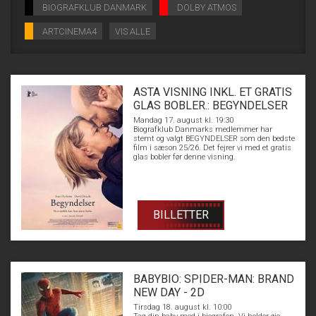
BIOGRAFKLUB DANMARK
DOLBY ATMOS
ARTCINEMA4
VIS ALLE
ASTA VISNING INKL. ET GRATIS
GLAS BOBLER.: BEGYNDELSER
Mandag 17. august kl. 19:30
Biografklub Danmarks medlemmer har
stemt og valgt BEGYNDELSER som den bedste
film i sæson 25/26. Det fejrer vi med et gratis
glas bobler før denne visning.
BILLETTER
BABYBIO: SPIDER-MAN: BRAND
NEW DAY - 2D
Tirsdag 18. august kl. 10:00