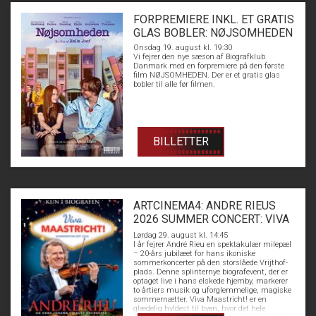
FORPREMIERE INKL. ET GRATIS
GLAS BOBLER: NØJSOMHEDEN
Onsdag 19. august kl. 19:30
Vi fejrer den nye sæson af Biografklub
Danmark med en forpremiere på den første
film NØJSOMHEDEN. Der er et gratis glas
bobler til alle før filmen.
BILLETTER
ARTCINEMA4: ANDRE RIEUS
2026 SUMMER CONCERT: VIVA
MAASTRICHT!
Lørdag 29. august kl. 14:45
I år fejrer André Rieu en spektakulær milepæl
– 20-års jubilæet for hans ikoniske
sommerkoncerter på den storslåede Vrijthof-
plads. Denne splinternye biografevent, der er
optaget live i hans elskede hjemby, markerer
to årtiers musik og uforglemmelige, magiske
sommernætter. Viva Maastricht! er en
glædelig hyldest til byen, hvor det hele